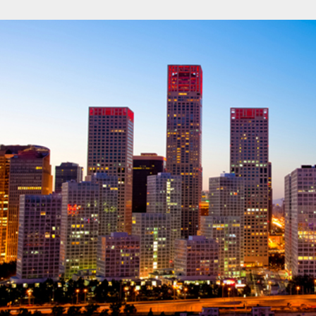
كيا للعام 2023
خطوات شراء عقار في تركيا
شـراء العــقار في ت
محفوف بال