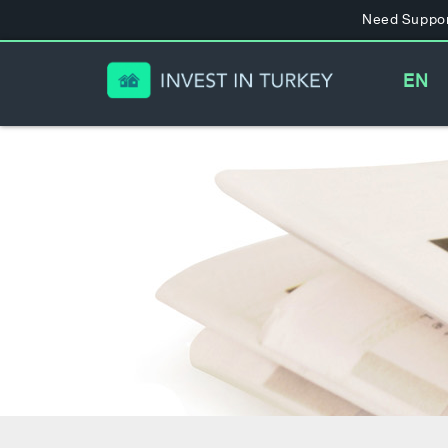
Need Suppor
EN