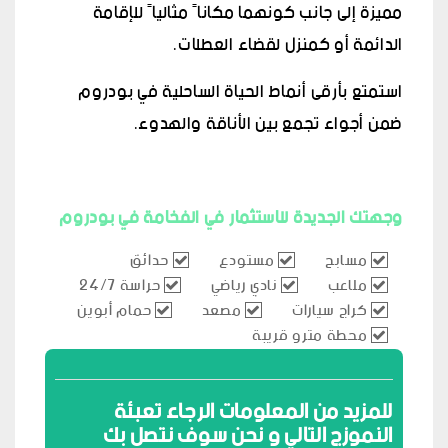
مميزة إلى جانب كونهما مكاناً مثالياً للإقامة
الدائمة أو كمنزل لقضاء العطلات.
استمتع بأرقى أنماط الحياة الساحلية في بودروم
ضمن أجواء تجمع بين الأناقة والهدوء.
وجهتك الجديدة للاستثمار في الفخامة في بودروم
مسابح
مستودع
حدائق
ملاعب
نادي رياضي
حراسة 24/7
كراج سيارات
مصعد
حمام أبوين
محطة مترو قريبة
للمزيد من المعلومات الرجاء تعبئة
النموزج التالي و نحن سوف نتصل بك