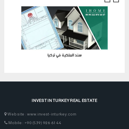
سند الملكية في تركيا
INVEST IN TURKEY REAL ESTATE
Web site : www.invest-inturkey.com
Mobile : +90 (539) 926 61 44