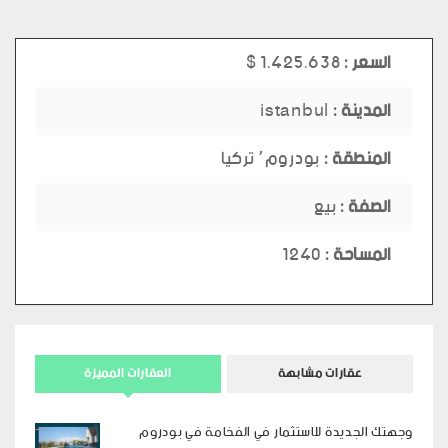
السعر :
1.425.638 $
المدينة :
istanbul
المنطقة :
بودروم٬ تركيا
الصفة :
بيع
المساحة :
1240
عقارات مشابهة
العقارات المميزة
وجهتك الجديدة للاستثمار في الفخامة في بودروم