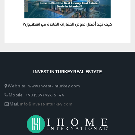
كيف تجد أفضل عروض العقارات الفاخرة في اسطنبول؟
INVEST IN TURKEY REAL ESTATE
Web site : www.invest-inturkey.com
Mobile : +90 (539) 926 61 44
Mail:
info@invest-inturkey.com