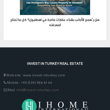
هل يُسمح للأجانب بشراء عقارات فاخرة في اسطنبول؟ كل ما تحتاج
لمعرفته
INVEST IN TURKEY REAL ESTATE
Web site : www.invest-inturkey.com
Mobile : +90 (539) 926 61 44
Mail:
info@invest-inturkey.com