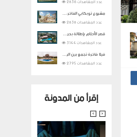
2836 عدد المشاهدات
مشروع توبكابي الفاخر: استثمار ذكي وحياة راقية في قلب اسطنبول
2838 عدد المشاهدات
قصر الأحلام بإطلالة بحرية ساحرة ومساحات معيشية فاخرة في بودروم
3144 عدد المشاهدات
فيلا فاخرة تجمع بين الراحة والفخامة في قلب بيوك شكمجة
2795 عدد المشاهدات
إقرأ من المدونة