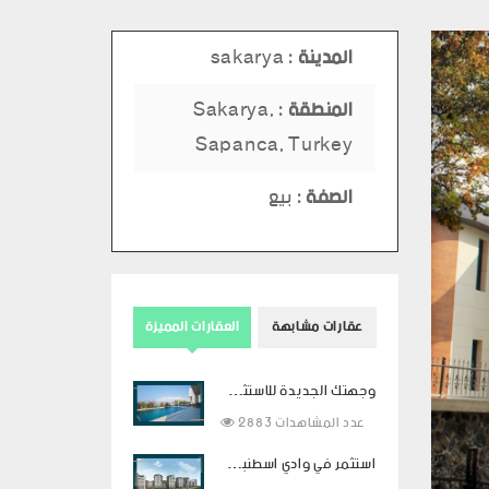
المدينة :
sakarya
المنطقة :
Sakarya,
Sapanca, Turkey
الصفة :
بيع
عقارات مشابهة
العقارات المميزة
وجهتك الجديدة للاستثمار في الفخامة في بودروم
2883 عدد المشاهدات
استثمر في وادي اسطنبول بالتقسيط لمدة سنتين