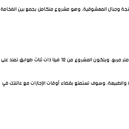
 صبنجة وجبال المعشوقية، وهو مشروع متكامل يجمع بين الفخامة
ناة اسطنبول في
دليل شراء العقارات في بودروم للأجانب:
كيف تجد أفضل عروض ا
كل ما تحتاج معرفته قبل الاستثمار
في اسطن
- تم بناء المشروع على أرض مساحتها 21,000 متر مربع، ويتكون المشروع من 12 فيلا ذات ثلاث طوابق تمتد على
 والطبيعة، وسوف تستمتع بقضاء أوقات الإجازات مع عائلتك في