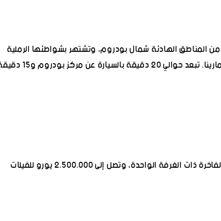
وع في منطقة Gundogan، وهي من المناطق الهادئة شمال بودروم، وتشتهر بشواطئها الرملية
ومياهها الصافية وبُعدها النسبي عن زحام المارينا. تبعد حوالي 20 دقيقة بالسيارة عن مركز بودروم 
تبدأ الأسعار من حوالي 750.000 يورو للشقق الفاخرة ذات الغرفة الواحدة، وتصل إلى 2.500.000 يورو للفيلات