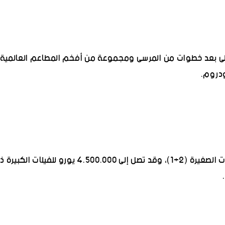
لمشروع في قلب منطقة Yalikavak، على بعد خطوات من المرسى ومجموعة من أفخم المطاعم العالمية
تبدأ الأسعار من حوالي 1.200.000 يورو للوحدات الصغيرة (2+1)، وقد تصل إلى 4.500.000 يورو للفيلات 