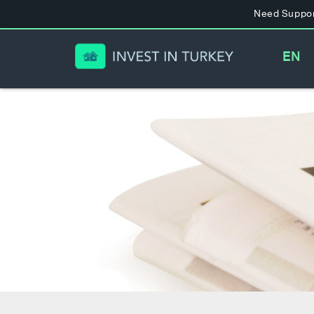
Need Suppor
EN