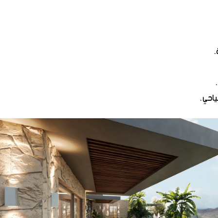
.
احي.