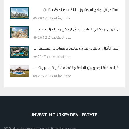
استثمر في وادي اسطنبول بالتقسيط لمدة سنتين
2839 عدد المشاهدات
مشروع توبكابي الفاخر: استثمار ذكي وحياة راقية في قلب اسطنبول
2842 عدد المشاهدات
قصر الأحلام بإطلالة بحرية ساحرة ومساحات معيشية فاخرة في بودروم
3147 عدد المشاهدات
فيلا فاخرة تجمع بين الراحة والفخامة في قلب بيوك شكمجة
2799 عدد المشاهدات
INVEST IN TURKEY REAL ESTATE
Web site : www.invest-inturkey.com