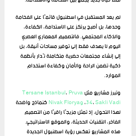
نمط حياة جديد يجمع بين الفخامة والاستدامة.
لم يعد المستقبل في اسطنبول قائمًا على الفخامة
وحدها، بل أصبح يرتكز على الاستدامة، الكفاءة،
والذكاء المجتمعي. فالتصميم المعماري العصري
اليوم لا يهدف فقط إلى توفير مساحات أنيقة، بل
إلى إنشاء مجتمعات حضرية متكاملة تُدار بأنظمة
ذكية تضمن الراحة والأمان وكفاءة استخدام
الموارد.
وتبرز مشاريع مثل
Pruva
،
Tersane Istanbul
Sakli Vadi
،
34
،
وNivak Florya
كنماذج واضحة
لهذا التحول، إذ تمثل مزيجًا راقيًا من التصميم
الفاخر، التقنيات الحديثة، والموقع الاستراتيجي.
هذه المشاريع تعكس رؤية اسطنبول الجديدة