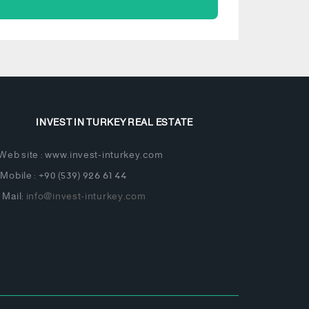
INVEST IN TURKEY REAL ESTATE
Web site : www.invest-inturkey.com
Mobile : +90 (539) 926 61 44
Mail:
info@invest-inturkey.com