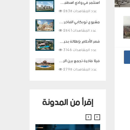
استثمر في وادي اسطنبول بالتقسيط لمدة سنتين
2838 عدد المشاهدات
مشروع توبكابي الفاخر: استثمار ذكي وحياة راقية في قلب اسطنبول
2841 عدد المشاهدات
قصر الأحلام بإطلالة بحرية ساحرة ومساحات معيشية فاخرة في بودروم
3146 عدد المشاهدات
فيلا فاخرة تجمع بين الراحة والفخامة في قلب بيوك شكمجة
2798 عدد المشاهدات
إقرأ من المدونة