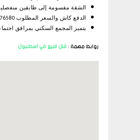
الشقة مقسومة إلى طابقين منفصلين احدهما 3+1 والآخر 1
الدفع كاش والسعر المطلوب 176580$
يتميز المجمع السكني بمرافق اجتم
روابط مهمة :
فلل للبيع في اسطنبول
الضرائب العقارية في تركيا
سند الملكية 