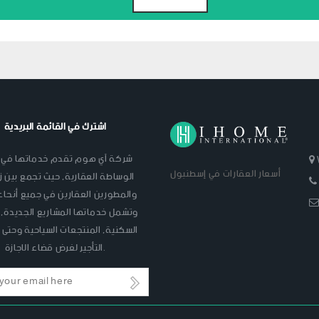
اشترك في القائمة البريدية
شركة آي هوم تقدم خدماتها في 
أسعار العقارات في إسطنبول
الوساطة العقارية, حيث تجمع بين زب
والمطورين العقارين في جميع أنحاء 
وتشمل خدماتها المشاريع الجديدة,
السكنية, المنتجعات السياحية وحتى
التأجير لغرض قضاء الاجازة.
s