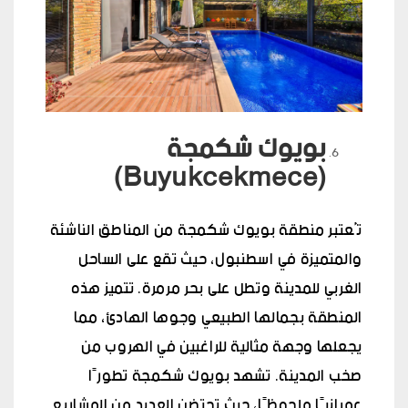
بويوك شكمجة
(Buyukcekmece)
تُعتبر منطقة بويوك شكمجة من المناطق الناشئة
والمتميزة في اسطنبول، حيث تقع على الساحل
الغربي للمدينة وتطل على بحر مرمرة. تتميز هذه
المنطقة بجمالها الطبيعي وجوها الهادئ، مما
يجعلها وجهة مثالية للراغبين في الهروب من
صخب المدينة. تشهد بويوك شكمجة تطورًا
عمرانيًا ملحوظًا، حيث تحتضن العديد من المشاريع