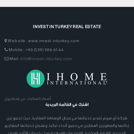
INVEST IN TURKEY REAL ESTATE
Web site : www.invest-inturkey.com
Mobile : +90 (539) 926 61 44
Mail:
info@invest-inturkey.com
أسعار العقارات في إسطنبول
اشترك في القائمة البريدية
شركة آي هوم تقدم خدماتها في مجال الوساطة العقارية, حيث تجمع بين
زبائنها والمطورين العقارين في جميع أنحاء تركيا, وتشمل خدماتها المشاريع
الجديدة, الشقق السكنية, المنتجعات السياحية وحتى خدمات التأجير لغرض