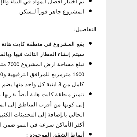
تم اختيار أفضل المواد في البناء والإ
المشروع جاهز فوراً للسكن
التفاصيل:
يقع المشروع في منطقة كايت هانة م
سيتم إنشاء المطار الثالث فيها وب
كامل من 8 ابنية كل واحد منها يضم 7 طوابق بإجمالي 122 شقة
تعرف على مشروع قناة اسطنبول في
منطقة اسنيورت في
تتميز منطقة كايت هانة أيضاً بقربه
عام 2018
إلى كونها من أقرب المناطق إلى المط
الحالي بالإضافة إلى التحديثات الكث
أكثر الأماكن سرعة في النمو ضمن 
أنماط الشقق الموجودة :