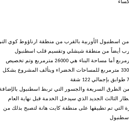
كساء
ن اسطنبول الأوربية بالقرب من منطقة ارناؤوط كوي الت
القرب أيضاً من منطقة شيشلي وتقسيم قلب اسطنبول
تبلغ مساحة ارض المشروع 7000 مترمربع أما مساحة البناء هي 26000 مترمربع وتم تخصيص
1600 مترمربع للمرافق الترفيهية و3300 مترمربع للمساحات الخضراء ويتألف المشروع بشكل
 اسطنبول تركيا
ما لا يخبرك به أحد عن شراء العقارات في
منطقة اسنيورت.. ما
ا من الطرق السريعة والجسور التي تربط اسطنبول بالإضافة
اسطنبول: الرسوم والضرائب والتكاليف
والحقا
ار الثالث الجديد الذي سيدخل الخدمة قبل نهاية العام
الخفية
يرة التي تم تطبيقها على منطقة كايت هانة لتصبح بذلك من
اسطنبول