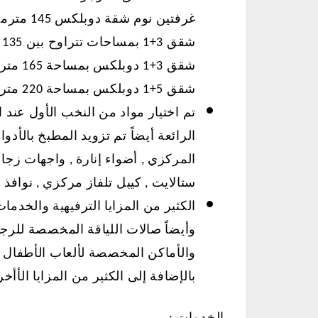
غرفتين نوم شقة دوبلكس 145 مترمربع
شقق 3+1 بمساحات تتراوح بين 135 و142 مترمربع
شقق 3+1 دوبلكس بمساحة 165 مترمربع
شقق 5+1 دوبلكس بمساحة 220 مترمربع
تم اختيار مواد من النخب الأول عند 
الرائعة أيضاً تم تزويد المطبخ بالأدوا
المركزي , أضواء إنارة , واجهات زجاج
C
ستالايت , كيبل تلفاز مركزي , نوافذ
الكثير من المزايا الترفيهية والخدم
وأيضاً صالات اللياقة المخصصة للرج
والأماكن المخصصة لألعاب الأطفال ,
بالإضافة إلى الكثير من المزايا الأأخ